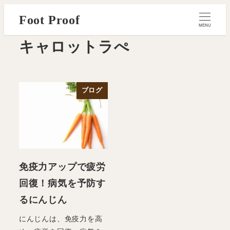
メ
Foot Proof
イ
MENU
ン
キャロットラぺ
コ
ン
テ
ブログ
ン
ツ
へ
移
動
免疫力アップで疲労
回復！病気を予防す
るにんじん
にんじんは、免疫力を高