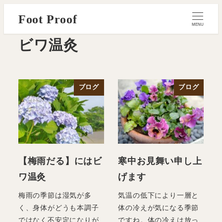
メ
Foot Proof
イ
MENU
ン
ビワ温灸
コ
ン
テ
ブログ
ブログ
ン
ツ
へ
移
動
【梅雨だる】にはビ
寒中お見舞い申し上
ワ温灸
げます
梅雨の季節は湿気が多
気温の低下により一層と
く、身体がどうも本調子
体の冷えが気になる季節
ではなく不安定になりが
ですね。体の冷えは放っ