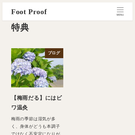
メ
Foot Proof
イ
MENU
ン
特典
コ
ン
テ
ブログ
ン
ツ
へ
移
動
【梅雨だる】にはビ
ワ温灸
梅雨の季節は湿気が多
く、身体がどうも本調子
ではなく不安定になりが