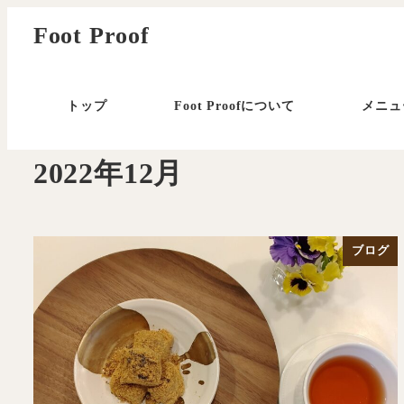
メ
Foot Proof
イ
ン
コ
トップ
Foot Proofについて
メニュ
ン
テ
2022年12月
ン
ツ
へ
移
ブログ
動