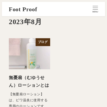
メ
Foot Proof
イ
MENU
ン
2023年8月
コ
ン
テ
ブログ
ン
ツ
へ
移
動
無憂扇（むゆうせ
ん）ローションとは
【無憂扇ローション】
は、ビワ温灸に使用する
専用のローションです