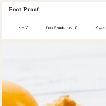
メ
Foot Proof
イ
ン
コ
トップ
Foot Proofについて
メニュ
ン
テ
ン
ツ
へ
移
動