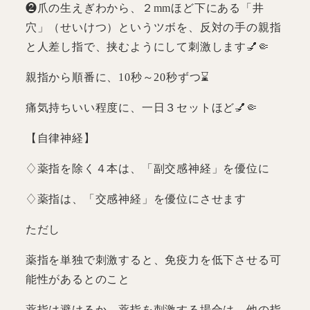
❷爪の生えぎわから、２mmほど下にある「井
穴」（せいけつ）というツボを、反対の手の親指
と人差し指で、挟むようにして刺激します💅🤏
親指から順番に、10秒～20秒ずつ⌛
痛気持ちいい程度に、一日３セットほど💅🤏
【自律神経】
♢薬指を除く４本は、「副交感神経」を優位に
♢薬指は、「交感神経」を優位にさせます
ただし
薬指を単独で刺激すると、免疫力を低下させる可
能性があるとのこと
薬指は避けるか、薬指を刺激する場合は、他の指