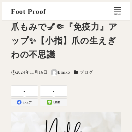
メ
Foot Proof
イ
MENU
ン
爪もみで💅🤏『免疫力』ア
コ
ップ✨【小指】爪の生えぎ
ン
テ
わの不思議
ン
ツ
へ
カテゴリー
2024年11月16日
Emiko
ブログ
投稿日
著
移
者
動
-
-
シェア
LINE