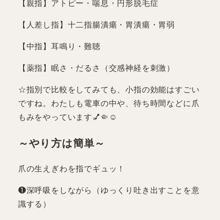
【親指】アトピー・喘息・円形脱毛症
【人差し指】十二指腸潰瘍・胃潰瘍・胃弱
【中指】耳鳴り・難聴
【薬指】眠さ・だるさ（交感神経を刺激）
☆指別で比較をしてみても、小指の効能はすごい
ですね。わたしも電車の中や、待ち時間などに爪
もみをやっています💅🤏☺️
～やり方は簡単～
爪の生えぎわを指でギュッ！
❶深呼吸をしながら（ゆっくり吐き出すことを意
識する）