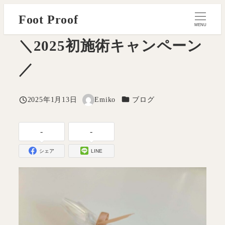
メ
Foot Proof
イ
MENU
ン
＼2025初施術キャンペーン
コ
／
ン
テ
ン
カテゴリー
2025年1月13日
Emiko
ブログ
投稿日
著
ツ
者
へ
-
-
移
動
シェア
LINE